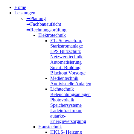
Home
Leistungen
➡Planung
➡Fachbauaufsicht
➡Rechnungsprüfung
Elektrotechnik
ET- Schwach- u.
Starkstromanlage
LPS Blitzschutz
Netzwerktechnik
Automatisierung
Smart- Building
Blackout Vorsorge
Medientechnik,
Audivisuelle Anlagen
Lichttechnik
Beleuchtungsanlagen
Photovoltaik
Speichersysteme
Ladeinfrastrukur
autarke-
Energieversorgung
Haustechnik
HKLS- Heizung