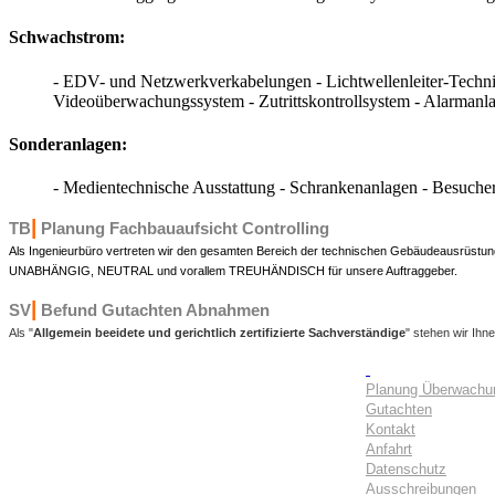
Schwachstrom:
- EDV- und Netzwerkverkabelungen - Lichtwellenleiter-Technik
Videoüberwachungssystem - Zutrittskontrollsystem - Alarman
Sonderanlagen:
- Medientechnische Ausstattung - Schrankenanlagen - Besucher
|
TB
Planung Fachbauaufsicht Controlling
Als Ingenieurbüro vertreten wir den gesamten Bereich der technischen Gebäudeausrüstu
UNABHÄNGIG, NEUTRAL und vorallem TREUHÄNDISCH für unsere Auftraggeber.
|
SV
Befund Gutachten Abnahmen
Als "
Allgemein beeidete und gerichtlich zertifizierte Sachverständige
" stehen wir Ih
Planung Überwachu
Gutachten
Kontakt
Anfahrt
Datenschutz
Ausschreibungen