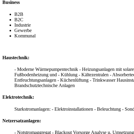
Business
B2B
B2C
Industrie
Gewerbe
Kommunal
Haustechnik:
- Moderne Wärmepumpentechnik - Heizungsanlagen mit solarer U
Fußbodenheizung und - Kühlung - Kältezentralen - Absorbertec
Entfeuchtungsanlagen - Küchenlüftung - Trinkwasser Hausinsta
Brandschutztechnische Anlagen
Elektrotechnik:
Starkstromanlagen: - Elektroinstallationen - Beleuchtung - So
Netzersatzanlagen:
- Notstromaggregat - Blackout Vorsorge Analyse u. Umsetzun