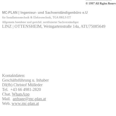
© 1997 All Rights Reser
MC-PLAN | Ingenieur- und Sachverständigenbüro e.U
für Installationstechnik & Elektrotechnik, TGA HKLS ET
Allgemein beeideter und gerichtl. zertifizierter Sachverständiger
LINZ | OTTENSHEIM, Weingartenstraße 14a, ATU75085649
Kontaktdaten:
Geschäftsführung u. Inhaber
DI(fh) Christof Mülleder
Tel. +43 66 4981-2820
Chat.
WhatsApp
Mail.
anfrage@mc-plan.at
Web.
www.mc-plan.at