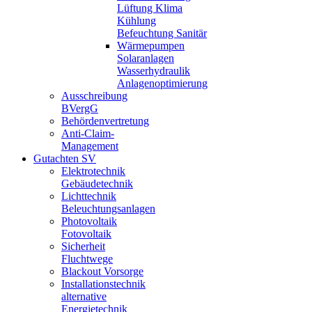
Lüftung Klima
Kühlung
Befeuchtung Sanitär
Wärmepumpen
Solaranlagen
Wasserhydraulik
Anlagenoptimierung
Ausschreibung
BVergG
Behördenvertretung
Anti-Claim-
Management
Gutachten SV
Elektrotechnik
Gebäudetechnik
Lichttechnik
Beleuchtungsanlagen
Photovoltaik
Fotovoltaik
Sicherheit
Fluchtwege
Blackout Vorsorge
Installationstechnik
alternative
Energietechnik