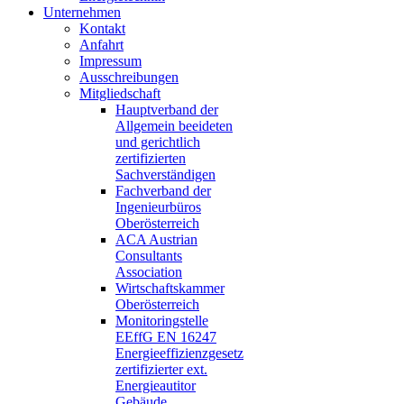
Unternehmen
Kontakt
Anfahrt
Impressum
Ausschreibungen
Mitgliedschaft
Hauptverband der
Allgemein beeideten
und gerichtlich
zertifizierten
Sachverständigen
Fachverband der
Ingenieurbüros
Oberösterreich
ACA Austrian
Consultants
Association
Wirtschaftskammer
Oberösterreich
Monitoringstelle
EEffG EN 16247
Energieeffizienzgesetz
zertifizierter ext.
Energieautitor
Gebäude